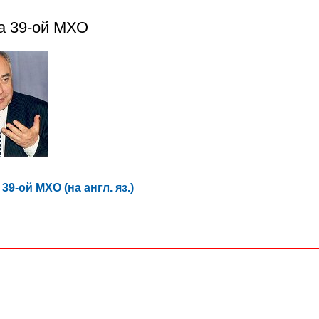
а 39-ой МХО
9-ой МХО (на англ. яз.)