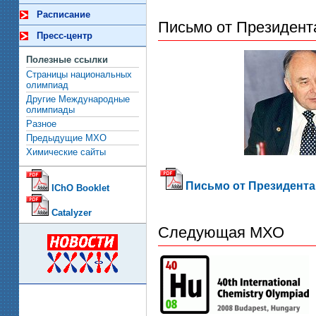
Расписание
Письмо от Президент
Пресс-центр
Полезные ссылки
Страницы национальных
олимпиад
Другие Международные
олимпиады
Разное
Предыдущие МХО
Химические сайты
Письмо от Президента 3
IChO Booklet
Catalyzer
Следующая МХО