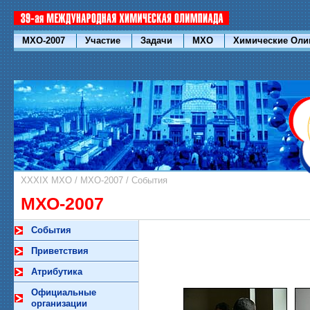
МХО-2007
Участие
Задачи
МХО
Химические Ол
XXXIX МХО
/
МХО-2007
/
События
МХО-2007
События
Приветствия
Атрибутика
Официальные
организации