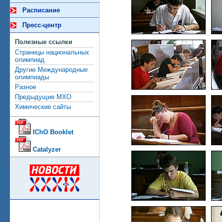
Расписание
Пресс-центр
Полезные ссылки
Страницы национальных
олимпиад
Другие Международные
олимпиады
Разное
Предыдущие МХО
Химические сайты
IChO Booklet
Catalyzer