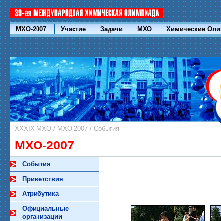
МХО-2007
Участие
Задачи
МХО
Химические Ол
XXXIX МХО
/
МХО-2007
/
События
МХО-2007
События
Приветствия
Атрибутика
Официальные
организации