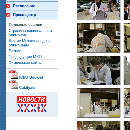
Расписание
Пресс-центр
Полезные ссылки
Страницы национальных
олимпиад
Другие Международные
олимпиады
Разное
Предыдущие МХО
Химические сайты
IChO Booklet
Catalyzer