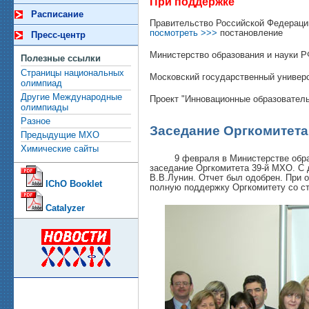
При поддержке
Расписание
Правительство Российской Федерац
посмотреть >>>
постановление
Пресс-центр
Министерство образования и науки 
Полезные ссылки
Страницы национальных
Московский государственный универ
олимпиад
Другие Международные
Проект "Инновационные образовател
олимпиады
Разное
Заседание Оргкомитета
Предыдущие МХО
Химические сайты
9 февраля в Министерстве образов
заседание Оргкомитета 39-й МХО. С 
В.В.Лунин. Отчет был одобрен. При
IChO Booklet
полную поддержку Оргкомитету со с
Catalyzer