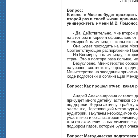
Интервью
Вопрос:
В июле в Москве будет проходить
второй раз в своей жизни принима
университета имени М.В. Ломоно
- Да. Действительно, мне второй ра
на этот раз в Корее я официально о
Всемирной олимпиады школьников по
Она будет проходить на базе Моско
Соответствующее распоряжение Прав
На Всемирную олимпиаду, которая б
стран. Это в полтора раза больше, ч
Безусловно, Министерство образова
на уровне, соответствующем традици
Министерстве на заседании оргкомит
ходе подготовки и организации Меж
Вопрос: Как прошел отчет, какая 
Андрей Александрович остался дов
прибудет много детей-участников со
поддержки. Ведем активную работу с
элемент>, Череповецкий металлургич
аудитории, закупаем необходимое об
участников и организаторов олимпи
для ознакомления юных химиков с д
подбором гидов, которые будут опек
Вопрос: Методическая подготовка