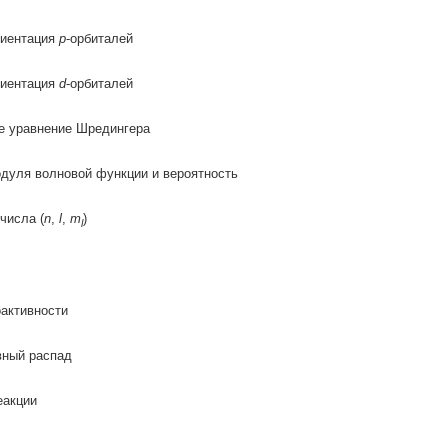
риентация
p
-орбиталей
риентация
d
-орбиталей
е уравнение Шредингера
дуля волновой функции и вероятность
числа (
n
,
l
,
m
)
l
активности
вный распад
еакции