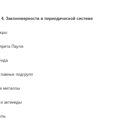
4. Закономерности в периодической cистеме
ации
прета Паули
унда
главных подгрупп
е металлы
 и актиниды
сть