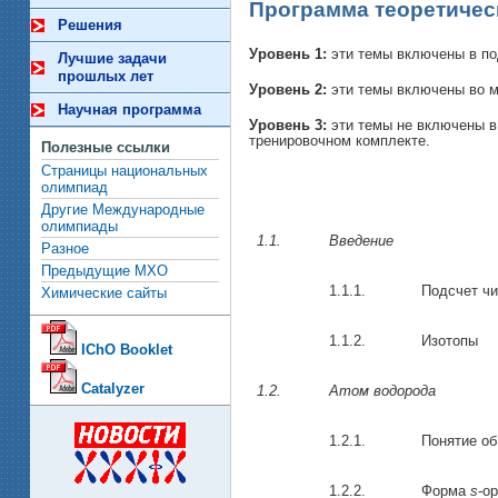
Программа теоретичес
Решения
Уровень 1:
эти темы включены в п
Лучшие задачи
прошлых лет
Уровень 2:
эти темы включены во м
Научная программа
Уровень 3:
эти темы не включены в
тренировочном комплекте.
Полезные ссылки
Страницы национальных
олимпиад
Другие Международные
олимпиады
1.1.
Введение
Разное
Предыдущие МХО
1.1.1.
Подсчет чи
Химические сайты
1.1.2.
Изотопы
IChO Booklet
Catalyzer
1.2.
Атом водорода
1.2.1.
Понятие об
1.2.2.
Форма
s
-
о