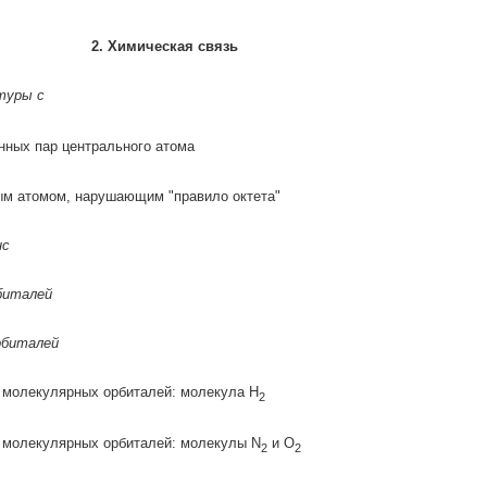
2.
Химическая связь
туры с
нных пар центрального атома
ым атомом, нарушающим "правило октета"
нс
биталей
рбиталей
 молекулярных орбиталей: молекула
H
2
 молекулярных орбиталей: молекулы
N
и
O
2
2