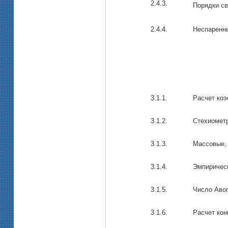
2.4.3.
Порядки с
2.4.4.
Неспаренны
3.1.1.
Расчет коэ
3.1.2.
Стехиомет
3.1.3.
Массовые, 
3.1.4.
Эмпиричес
3.1.5.
Число Аво
3.1.6.
Расчет кон