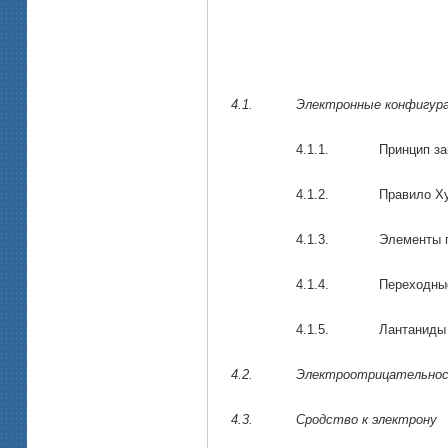
4.1.
Электронные конфигур
4.1.1.
Принцип за
4.1.2.
Правило Х
4.1.3.
Элементы 
4.1.4.
Переходны
4.1.5.
Лантаниды
4.2.
Электроотрицательно
4.3.
Сродство к электрону