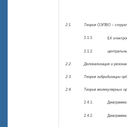
2.1.
Теория ОЭПВО – струк
2.1.1.
£
4 электро
2.1.2.
центральн
2.2.
Делокализация и резона
2.3.
Теория гибридизации ор
2.4.
Теория молекулярных о
2.4.1.
Диаграмма
2.4.2.
Диаграмма