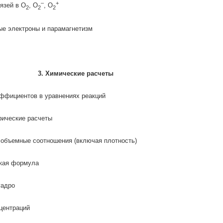
–
+
вязей в
O
,
O
,
O
2
2
2
е электроны и парамагнетизм
3.
Химические расчеты
ффициентов в уравнениях реакций
рические расчеты
объемные соотношения (включая плотность)
кая формула
гадро
центраций