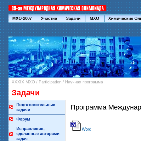
МХО-2007
Участие
Задачи
МХО
Химические О
XXXIX МХО
/
Participation
/
Научная программа
Задачи
Подготовительные
Программа Междунар
задачи
Форум
Исправления,
Word
сделанные авторами
задач